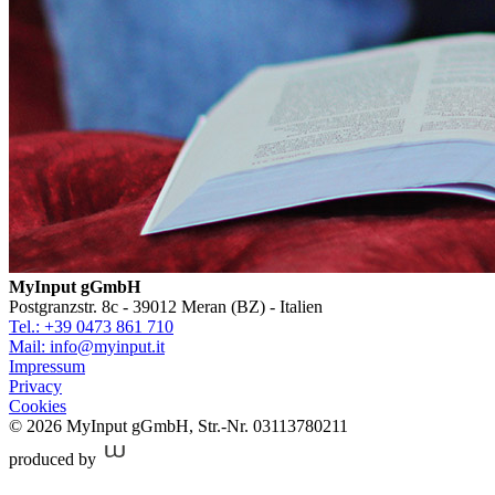
MyInput gGmbH
Postgranzstr. 8c - 39012 Meran (BZ) - Italien
Tel.: +39 0473 861 710
Mail: info@myinput.it
Impressum
Privacy
Cookies
© 2026 MyInput gGmbH
,
Str.-Nr. 03113780211
produced by