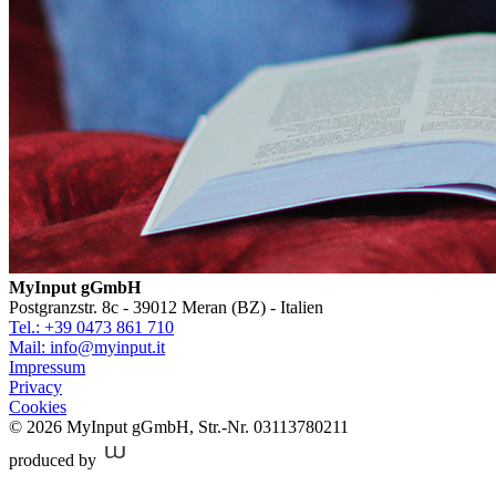
MyInput gGmbH
Postgranzstr. 8c - 39012 Meran (BZ) - Italien
Tel.: +39 0473 861 710
Mail: info@myinput.it
Impressum
Privacy
Cookies
© 2026 MyInput gGmbH
,
Str.-Nr. 03113780211
produced by